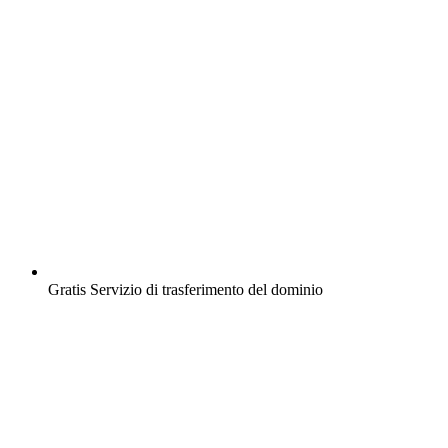
Gratis
Servizio di trasferimento del dominio