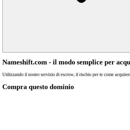
Nameshift.com - il modo semplice per acqu
Utilizzando il nostro servizio di escrow, il rischio per te come acquiren
Compra questo dominio